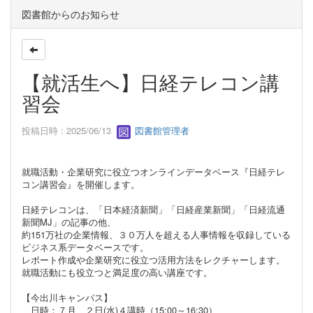
図書館からのお知らせ
【就活生へ】日経テレコン講
習会
投稿日時 : 2025/06/13
図書館管理者
就職活動・企業研究に役立つオンラインデータベース
『日経テレ
コン講習会』を開催します。
日経テレコンは、「日本経済新聞」「日経産業新聞」「日経流通
新聞MJ」の記事の他、
約151万社の企業情報、３０万人を超える人事情報を収録している
ビジネス系データベースです。
レポート作成や企業研究に役立つ活用方法をレクチャーします。
就職活動にも役立つと満足度の高い講座です。
【今出川キャンパス】
日時：７月 ２日(水)４講時（15:00～16:30）