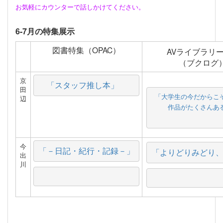
お気軽にカウンターで話しかけてください。
6-7月の特集展示
図書特集（OPAC）
AVライブラリ
（ブクログ
京
「スタッフ推し本」　
田
「大学生の今だからこそ
辺
作品がたくさんあ
今
「－日記・紀行・記録－」
「よりどりみどり
出
川