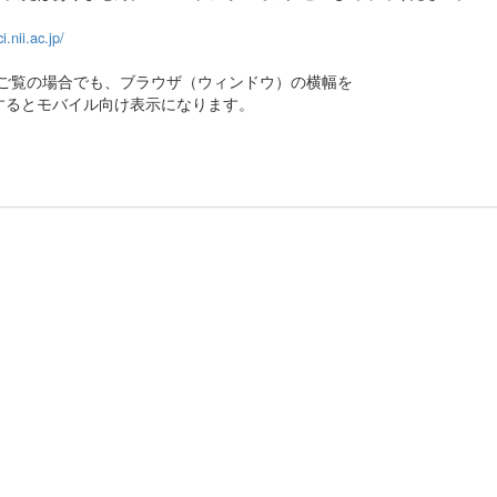
ci.nii.ac.jp/
でご覧の場合でも、ブラウザ（ウィンドウ）の横幅を
するとモバイル向け表示になります。