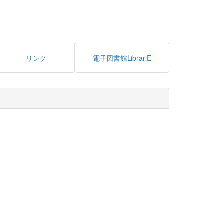
リンク
電子図書館LibrariE