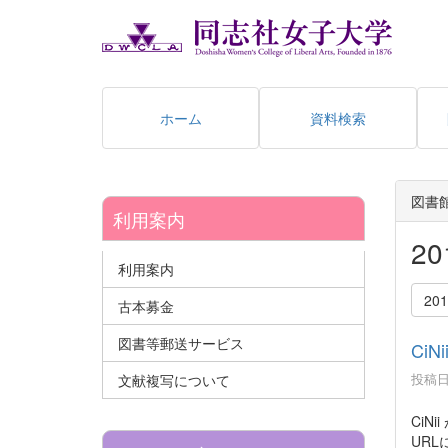
ホーム
資料検索
図書
利用案内
2
利用案内
20
古本募金
図書等郵送サービス
Ci
投稿日時
文献複写について
CiN
UR