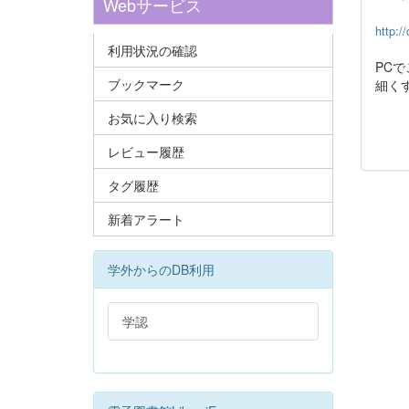
Webサービス
http://
利用状況の確認
PC
ブックマーク
細く
お気に入り検索
レビュー履歴
タグ履歴
新着アラート
学外からのDB利用
学認