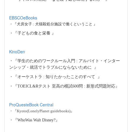
EBSCOeBooks
・『犬房女子
:
犬猫殺処分施設で働くということ 』
・『子どもの食と栄養 』
KinoDen
・『学生のためのワークルール入門
:
アルバイト・インター
ンシップ・就活でトラブルにならないために
』
・『オーケストラ
:
知りたかったことのすべて
』
・『
TOEICL&R
テスト 至高の模試
600
問
:
新形式問題対応』
ProQuesteBook Central
・『
Kyoto(LonelyPlanet guidebooks)
』
・『
WhoWas Walt Disney?
』