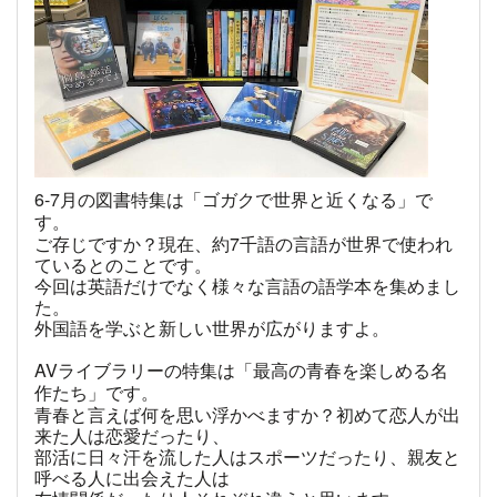
6-7
月の図書特集は「ゴガクで世界と近くなる」で
す。
ご存じですか？現在、約
7
千語の言語が世界で使われ
ているとのことです。
今回は英語だけでなく様々な言語の語学本を集めまし
た。
外国語を学ぶと新しい世界が広がりますよ。
AV
ライブラリーの特集は「最高の青春を楽しめる名
作たち」です。
青春と言えば何を思い浮かべますか？初めて恋人が出
来た人は恋愛だったり、
部活に日々汗を流した人はスポーツだったり、親友と
呼べる人に出会えた人は