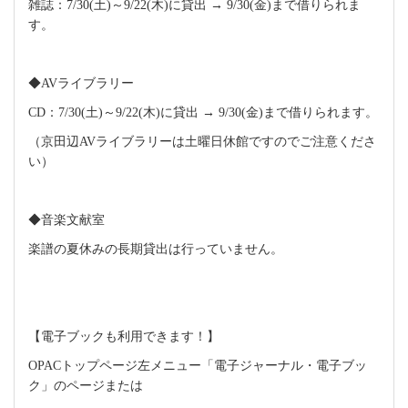
雑誌：
7/30(
土
)
～
9/22(
木
)
に貸出
→ 9/30(
金
)
まで借りられま
す。
◆
AV
ライブラリー
CD
：
7/30(
土
)
～
9/22(
木
)
に貸出
→ 9/30(
金
)
まで借りられます。
（京田辺
AV
ライブラリーは土曜日休館ですのでご注意くださ
い）
◆音楽文献室
楽譜の夏休みの長期貸出は行っていません。
【電子ブックも利用できます！】
OPAC
トップページ左メニュー「電子ジャーナル・電子ブッ
ク」のページまたは