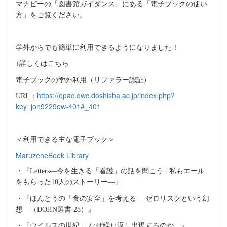
マナビーの「図書館ガイダンス」にある「電子ブックの使い
方」をご覧ください。
学外からでも簡単に利用できるようになりました！
↓詳しくはこちら
電子ブックの学外利用（リファラー認証）
https://opac.dwc.doshisha.ac.jp/index.php?
URL
：
key=jon9229ew-401#_401
＜利用できる主な電子ブック＞
MaruzeneBook Library
・『
Letters―
今を生きる「看護」の話を聞こう
:
私もエール
をもらった
10
人のストーリー
―
』
・『ほんとうの「食の安全」を考える
―
ゼロリスクという幻
想
―
（
DOJIN
選書
28
）』
・『ウイルスの世紀
―
なぜ繰り返し出現するのか
―
』