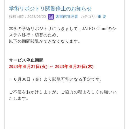
学術リポジトリ閲覧停止のお知らせ
投稿日時 : 2023/06/20
図書館管理者
カテゴリ:
重 要
本学の学術リポジトリにつきまして、
JAIRO Cloud
のシ
ステム移行・切替のため、
以下の期間閲覧ができなくなります。
サービス停止期間
2023
年６月
27
日
(
火
)
～
2023
年６月
29
日
(
木
)
・６月
30
日（金）より閲覧可能となる予定です。
ご不便をおかけしますが、ご協力の程よろしくお願いい
たします。