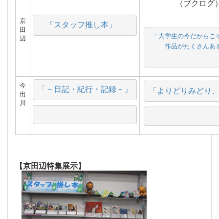
（ブクログ
京
「スタッフ推し本」　
田
「大学生の今だからこそ
辺
作品がたくさんあ
今
「－日記・紀行・記録－」
「よりどりみどり
出
川
【京田辺特集展示】