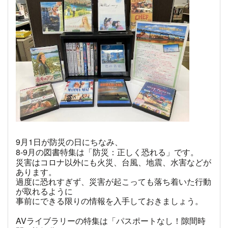
9
月
1
日が防災の日にちなみ、
8-9
月の図書特集は「防災：正しく恐れる」です。
災害はコロナ以外にも火災、台風、地震、水害などが
あります。
過度に恐れすぎず、災害が起こっても落ち着いた行動
が取れるように
事前にできる限りの情報を入手しておきましょう。
AV
ライブラリーの特集は「パスポートなし！隙間時