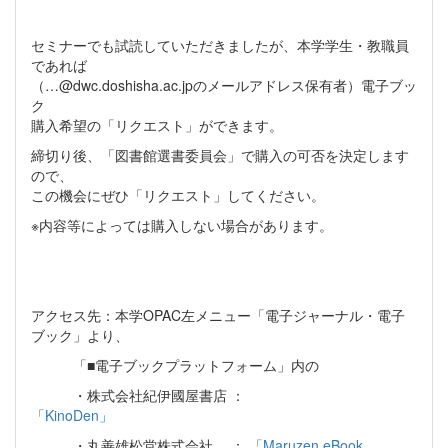
セミナーでも試読していただきましたが、本学学生・教職員
であれば
（…
@dwc.doshisha.ac.jp
のメールアドレス保有者）電子ブッ
ク
購入希望の「リクエスト」ができます。
締切り後、「図書館選書委員会」で購入の可否を決定します
ので、
この機会にぜひ「リクエスト」してください。
※内容等によっては購入しない場合があります。
アクセス先：本学
OPAC
左メニュー「電子ジャーナル・電子
ブック」より、
「■電子ブックプラットフォーム」内の
・株式会社紀伊國屋書店 ：
「
KinoDen
」
・丸善雄松堂株式会社 ：
「
Maruzen eBook