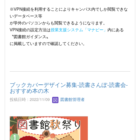
※
VPN
接続を利用することによりキャンパス内でしか閲覧できな
いデータベース等
が学外のパソコンからも閲覧できるようになります。
VPN
接続の設定方法は
授業支援システム「マナビー」
内
にある
〝図書館ガイダンス〟
に掲載していますので確認してください。
ブックカバーデザイン募集-読書さんぽ-読書会-
おすすめ本の木
投稿日時 : 2022/11/09
図書館管理者