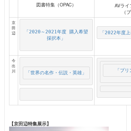
図書特集（OPAC）
AVラ
（ブ
京
田
「2020～2021年度 購入希望
「2022年度
辺
採択本」
今
出
「プリ
川
「世界の名作・伝説・英雄」
【京田辺特集展示】