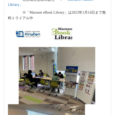
Library
」
※「
Maruzen eBook Library
」は
2023
年
1
月
14
日まで無
料トライアル中