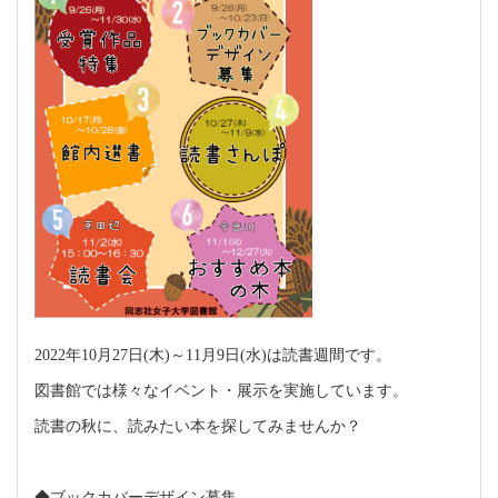
2022
年
10
月
27
日
(
木
)
～
11
月
9
日
(
水
)
は読書週間です。
図書館では様々なイベント・展示を実施しています。
読書の秋に、読みたい本を探してみませんか？
◆ブックカバーデザイン募集