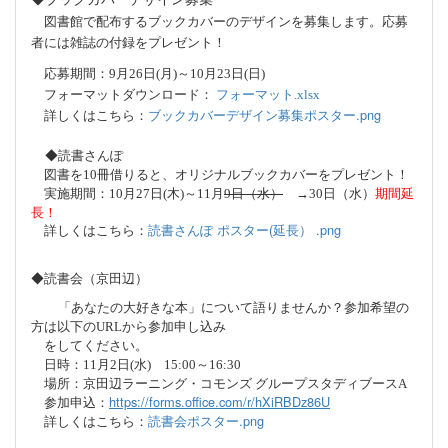
図書館で配布するブックカバーのデザインを募集します。応募
者には雑誌の付録をプレゼント！
応募期間：
9
月
26
日
(
月
)
～
10
月23
日
(日
)
フォーマットダウンロード：
フォーマット.xlsx
ブックカバーデザイン募集ポスター.png
詳しくはこちら：
◆読書さんぽ
図書を
10
冊借りると、オリジナルブックカバーをプレゼント！
期間延
実施期間：
10
月
27
日
(
木
)
～
11
月
9日（水）
→30
日（水）
長！
読書さんぽ ポスター(延長） .png
詳しくはこちら：
◆読書会（京田辺）
「あなたの大好きな本」について語りませんか？参加希望の
方は以下の
URL
から参加申し込み
をしてください。
日時：
11
月
2
日
(
水
)
15:00
～
16:30
場所：京田辺ラーニング・コモンズ グループスタディブース
A
https://forms.office.com/r/hXiRBDz86U
参加申込：
読書会ポスター.png
詳しくはこちら：