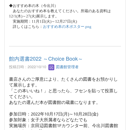
◆おすすめ本の木（今出川）
あなたのおすすめ本を教えてください。所蔵のある資料は
12/1(
木
)
～
27(
火
)
展示します。
実施期間：
11
月
1
日
(
火
)
～
12
月
27
日
(
火
)
詳しくはこちら：
おすすめ本の木ポスター.png
館内選書2022 ～Choice Book～
投稿日時 : 2022/10/10
図書館管理者
書店さんのご厚意により、たくさんの図書をお預かりし
て展示します。
「この本いいね！」と思ったら、フセンを貼って投票し
てください。
あなたの選んだ本が図書館の蔵書になります。
参加日時：2022年10月17日(月)～10月28日(金)
参加対象：女子大所属者ならどなたでも
実施場所：京田辺図書館1Fカウンター前、今出川図書館